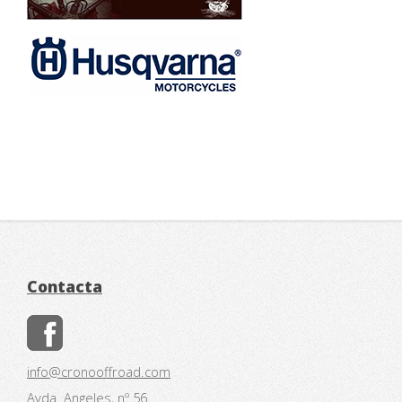
Contacta
info@cronooffroad.com
Avda. Angeles, nº 56